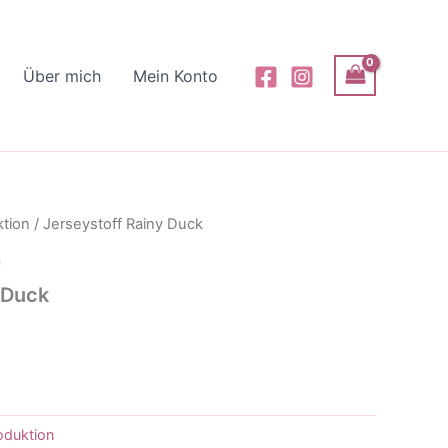
Über mich
Mein Konto
ktion
/ Jerseystoff Rainy Duck
n
 Duck
oduktion