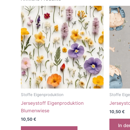
Stoffe Eigenproduktion
Stoffe Eig
Jerseystoff Eigenproduktion
Jerseysto
Blumenwiese
10,50
€
10,50
€
In d