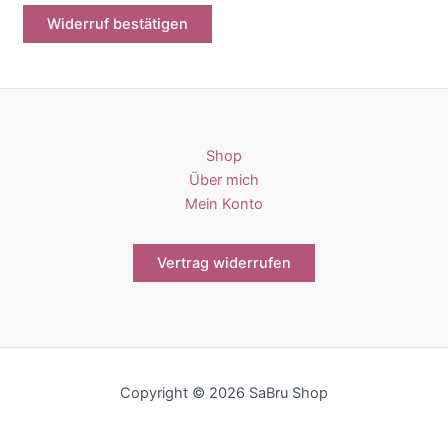
a
Widerruf bestätigen
i
l
(
w
i
Shop
e
Über mich
d
Mein Konto
e
r
Vertrag widerrufen
h
o
l
e
n
Copyright © 2026 SaBru Shop
)
*