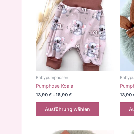
Babypumphosen
Babyp
Pumphose Koala
Pumph
13,90
€
–
18,90
€
13,90
Dieses
Ausführung wählen
A
Produkt
weist
mehrere