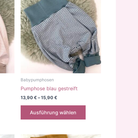
Babypumphosen
Pumphose blau gestreift
13,90
€
–
15,90
€
Dieses
Dieses
Ausführung wählen
Produkt
Produkt
weist
weist
mehrere
mehrere