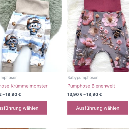
Varianten
auf.
Die
Optionen
können
auf
der
Produktseite
gewählt
werden
umphosen
Babypumphosen
ose Krümmelmonster
Pumphose Bienenwelt
€
–
18,90
€
13,90
€
–
18,90
€
Dieses
usführung wählen
Ausführung wählen
Produkt
weist
mehrere