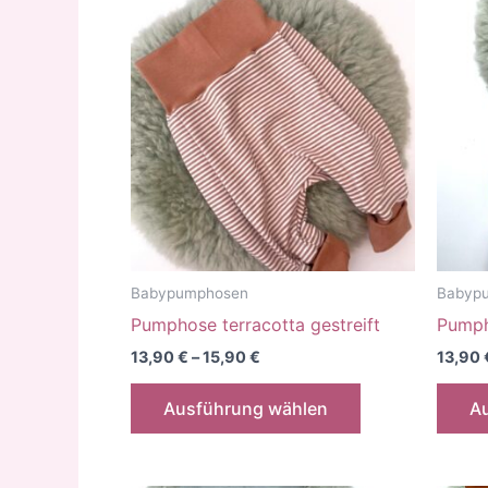
Varianten
auf.
Die
Optionen
können
auf
der
Produktseite
gewählt
werden
Babypumphosen
Babyp
Pumphose terracotta gestreift
Pumph
13,90
€
–
15,90
€
13,90
Dieses
Ausführung wählen
A
Produkt
weist
mehrere