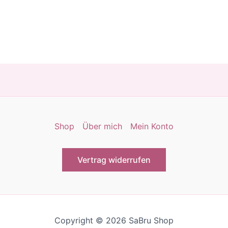
Varianten
auf.
Die
Optionen
können
auf
der
Produktseite
gewählt
Shop
Über mich
Mein Konto
werden
Vertrag widerrufen
Copyright © 2026 SaBru Shop