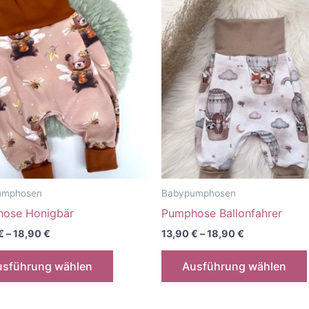
Varianten
auf.
Die
Optionen
können
auf
der
Produktseite
gewählt
werden
umphosen
Babypumphosen
ose Honigbär
Pumphose Ballonfahrer
€
–
18,90
€
13,90
€
–
18,90
€
Dieses
usführung wählen
Ausführung wählen
Produkt
weist
mehrere