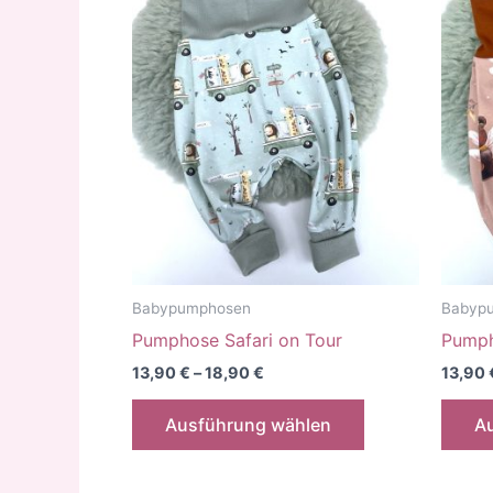
Varianten
auf.
Die
Optionen
können
auf
der
Produktseite
gewählt
werden
Babypumphosen
Babyp
Pumphose Safari on Tour
Pumph
13,90
€
–
18,90
€
13,90
Dieses
Ausführung wählen
A
Produkt
weist
mehrere