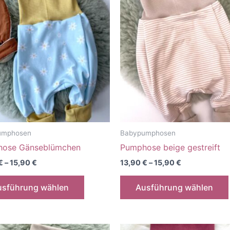
umphosen
Babypumphosen
ose Gänseblümchen
Pumphose beige gestreift
€
–
15,90
€
13,90
€
–
15,90
€
Dieses
usführung wählen
Ausführung wählen
Produkt
weist
mehrere