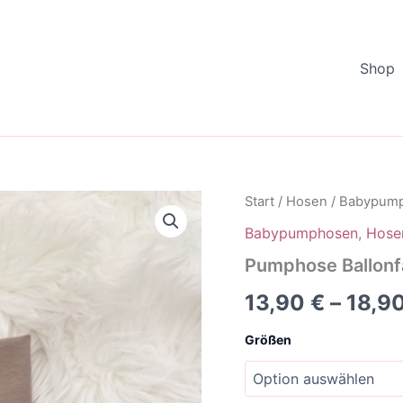
Shop
Start
/
Hosen
/
Babypum
Babypumphosen
,
Hose
Pumphose Ballonf
13,90
€
–
18,9
Größen