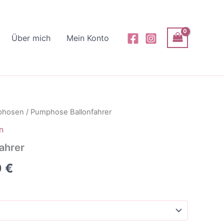
Über mich
Mein Konto
phosen
/ Pumphose Ballonfahrer
n
ahrer
0
€