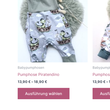
Babypumphosen
Babypump
Pumphose Piratendino
Pumphos
13,90
€
–
18,90
€
13,90
€
–
Dieses
Ausführung wählen
Ausf
Produkt
weist
mehrere