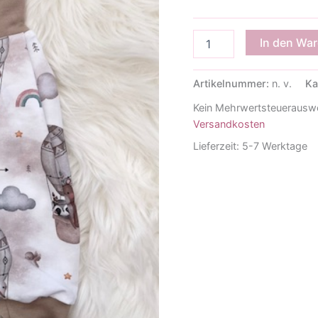
Pumphose
In den Wa
Ballonfahrer
Menge
Artikelnummer:
n. v.
Ka
Kein Mehrwertsteuerauswe
Versandkosten
Lieferzeit:
5-7 Werktage