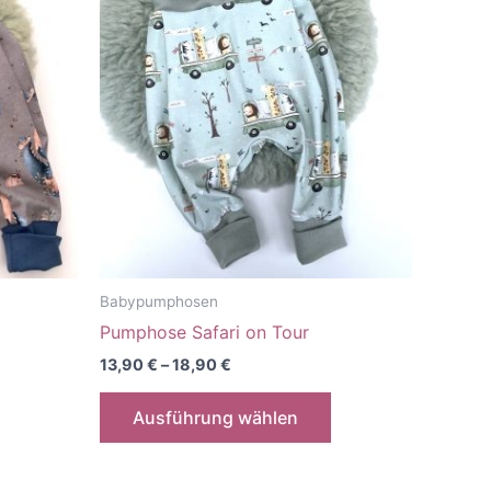
Babypumphosen
Pumphose Safari on Tour
13,90
€
–
18,90
€
Dieses
Dieses
Ausführung wählen
Produkt
Produkt
weist
weist
mehrere
mehrere