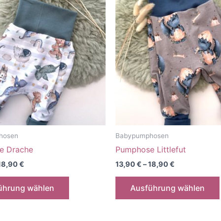
hosen
Babypumphosen
e Drache
Pumphose Littlefut
18,90
€
13,90
€
–
18,90
€
Dieses
ührung wählen
Ausführung wählen
Produkt
weist
mehrere