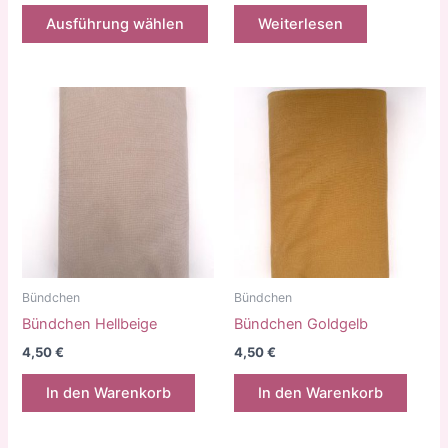
Dieses
Ausführung wählen
Weiterlesen
Produkt
weist
mehrere
Varianten
auf.
Die
Optionen
können
auf
der
Produktseite
gewählt
Bündchen
Bündchen
werden
Bündchen Hellbeige
Bündchen Goldgelb
4,50
€
4,50
€
In den Warenkorb
In den Warenkorb