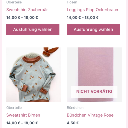
gewählt
gew
Oberteile
Hosen
werden
wer
Sweatshirt Zauberbär
Leggings Ripp Ockerbraun
14,00
€
–
18,00
€
14,00
€
–
18,00
€
Dieses
Die
Ausführung wählen
Ausführung wählen
Produkt
Pro
weist
weis
mehrere
meh
Varianten
Vari
auf.
auf.
Die
Die
Optionen
Opt
können
kön
auf
auf
NICHT VORRÄTIG
der
der
Produktseite
Prod
gewählt
gew
Oberteile
Bündchen
werden
wer
Sweatshirt Birnen
Bündchen Vintage Rose
14,00
€
–
18,00
€
4,50
€