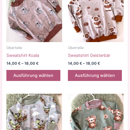
Oberteile
Oberteile
Sweatshirt Koala
Sweatshirt Geisterbär
14,00
€
–
18,00
€
14,00
€
–
18,00
€
Dieses
Die
Ausführung wählen
Ausführung wählen
Produkt
Pro
weist
weis
mehrere
meh
Varianten
Vari
auf.
auf.
Die
Die
Optionen
Opt
können
kön