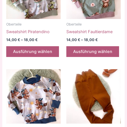
auf
auf
der
der
Produktseite
Prod
gewählt
gew
Oberteile
Oberteile
werden
wer
Sweatshirt Piratendino
Sweatshirt Faultierdame
14,00
€
–
18,00
€
14,00
€
–
18,00
€
Dieses
Die
Ausführung wählen
Ausführung wählen
Produkt
Pro
weist
weis
mehrere
meh
Varianten
Vari
auf.
auf.
Die
Die
Optionen
Opt
können
kön
auf
auf
der
der
Produktseite
Prod