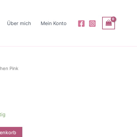
Über mich
Mein Konto
hen Pink
tig
renkorb