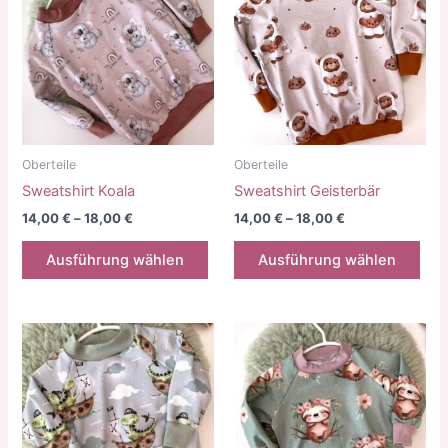
Oberteile
Oberteile
Sweatshirt Koala
Sweatshirt Geisterbär
14,00
€
–
18,00
€
14,00
€
–
18,00
€
Dieses
Die
Ausführung wählen
Ausführung wählen
Produkt
Pro
weist
weis
mehrere
meh
Varianten
Vari
auf.
auf.
Die
Die
Optionen
Opt
können
kön