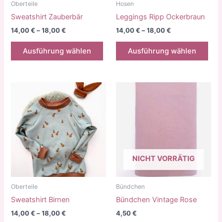
gewählt
gew
Oberteile
Hosen
werden
wer
Sweatshirt Zauberbär
Leggings Ripp Ockerbraun
14,00
€
–
18,00
€
14,00
€
–
18,00
€
Dieses
Die
Ausführung wählen
Ausführung wählen
Produkt
Pro
weist
weis
mehrere
meh
Varianten
Vari
auf.
auf.
Die
Die
Optionen
Opt
können
kön
auf
auf
NICHT VORRÄTIG
der
der
Produktseite
Prod
gewählt
gew
Oberteile
Bündchen
werden
wer
Sweatshirt Birnen
Bündchen Vintage Rose
14,00
€
–
18,00
€
4,50
€