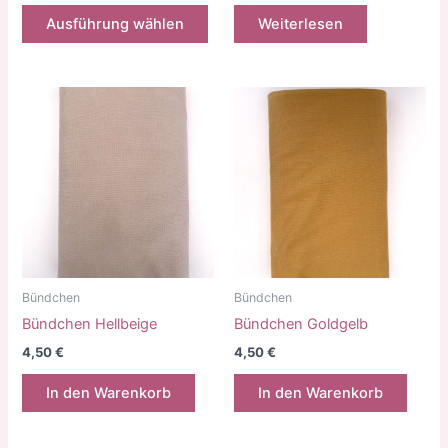
Dieses
Ausführung wählen
Weiterlesen
Produkt
weist
mehrere
Varianten
auf.
Die
Optionen
können
auf
der
Produktseite
gewählt
Bündchen
Bündchen
werden
Bündchen Hellbeige
Bündchen Goldgelb
4,50
€
4,50
€
In den Warenkorb
In den Warenkorb