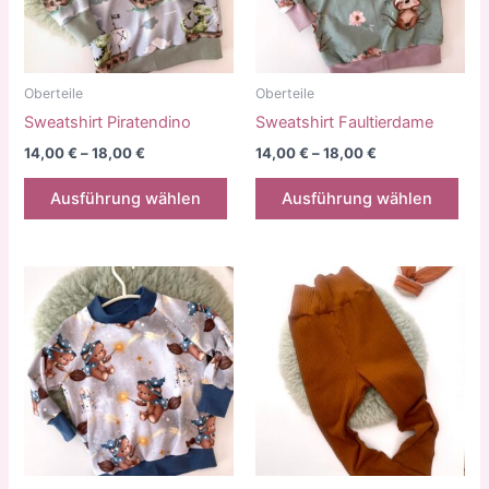
auf
auf
der
der
Produktseite
Prod
gewählt
gew
Oberteile
Oberteile
werden
wer
Sweatshirt Piratendino
Sweatshirt Faultierdame
14,00
€
–
18,00
€
14,00
€
–
18,00
€
Dieses
Die
Ausführung wählen
Ausführung wählen
Produkt
Pro
weist
weis
mehrere
meh
Varianten
Vari
auf.
auf.
Die
Die
Optionen
Opt
können
kön
auf
auf
der
der
Produktseite
Prod