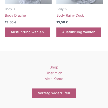
Produktseite
Prod
gewählt
gew
Body´s
Body´s
werden
wer
Body Drache
Body Rainy Duck
13,50
€
13,50
€
Dieses
Die
Ausführung wählen
Ausführung wählen
Produkt
Pro
weist
weis
mehrere
meh
Varianten
Vari
auf.
auf.
Die
Die
Shop
Optionen
Opt
Über mich
können
kön
Mein Konto
auf
auf
der
der
Produktseite
Prod
Vertrag widerrufen
gewählt
gew
werden
wer