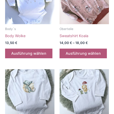
Body´s
Oberteile
Body Wolke
Sweatshirt Koala
13,50
€
14,00
€
–
18,00
€
Dieses
Die
Ausführung wählen
Ausführung wählen
Produkt
Pro
weist
weis
mehrere
meh
Varianten
Vari
auf.
auf.
Die
Die
Optionen
Opt
können
kön
auf
auf
der
der