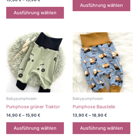
Die
Ausführung wählen
Dieses
Pro
Ausführung wählen
Produkt
weis
weist
meh
mehrere
Vari
Varianten
auf.
auf.
Die
Die
Opt
Optionen
kön
können
auf
auf
der
der
Prod
Produktseite
gew
gewählt
wer
Babypumphosen
Babypumphosen
werden
Pumphose grüner Traktor
Pumphose Baustelle
14,90
€
–
15,90
€
13,90
€
–
18,90
€
Dieses
Die
Ausführung wählen
Ausführung wählen
Produkt
Pro
weist
weis