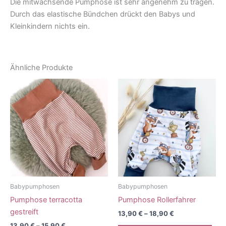
Die mitwachsende Pumphose ist sehr angenehm zu tragen.
Durch das elastische Bündchen drückt den Babys und
Kleinkindern nichts ein.
Ähnliche Produkte
Babypumphosen
Babypumphosen
Pumphose terracotta
Pumphose Rollerfahrer
gestreift
13,90
€
–
18,90
€
13,90
€
–
15,90
€